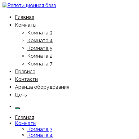
Перейти
к
Реп-базы, студии звукозаписи | Репетиционная база
Индивидуальные занятия 450р/час в любое время
содержимому
Главная
24х7
Комнаты
Комната 3
Комната 4
Комната 5
Комната 2
Комната 7
Правила
Контакты
Аренда оборудования
Цены
Главная
Комнаты
Комната 3
Комната 4