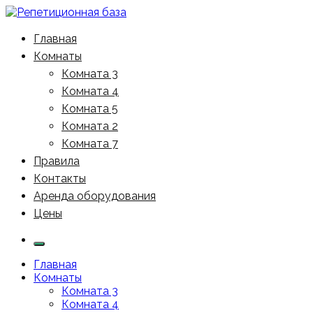
Перейти
к
Реп-базы, студии звукозаписи | Репетиционная база
Индивидуальные занятия 450р/час в любое время
содержимому
Главная
24х7
Комнаты
Комната 3
Комната 4
Комната 5
Комната 2
Комната 7
Правила
Контакты
Аренда оборудования
Цены
Главная
Комнаты
Комната 3
Комната 4